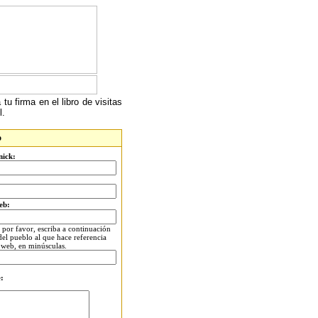
tu firma en el libro de visitas
l.
o
nick:
eb:
por favor, escriba a continuación
el pueblo al que hace referencia
 web, en minúsculas.
: