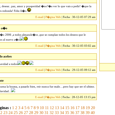
, desear...paz, amor y prosperidad �no?�a ver lo que vais a pedir! �que la
 es redonda! Feliz A�o.
E-mail
|
P�gina Web
| Fecha : 30-12-05 07:29 am
o a�o
a�o 2006 ,a todos almazule�os ,que se cumplan todos los deseos que le
os al nuevo a�o
E-mail
|
P�gina Web
| Fecha : 30-12-05 03:02 am
do acebes
navidad a todos
E-mail
|
P�gina Web
| Fecha : 29-12-05 09:12 am
nte
ena la broma, a pasarlo bien, reir nunca fue malo....pero hay que ser el ultimo.
Navidad...
E-mail
|
P�gina Web
| Fecha : 28-12-05 13:15 pm
inas :
1
2
3
4
5
6
7
8
9
10
11
12
13
14
15
16
17
18
19
20
22
23
24
25
26
27
28
29
30
31
32
33
34
35
36
37
38
39
40