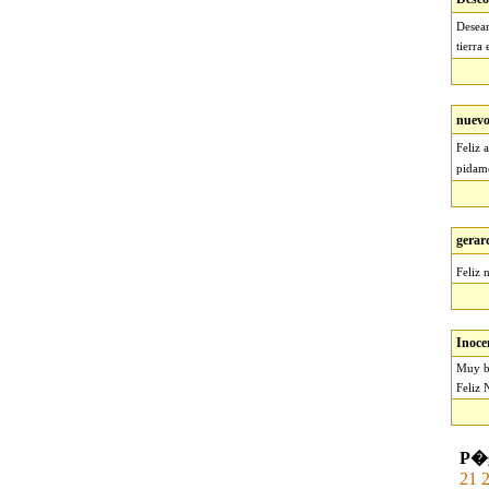
Desear
tierra
nuev
Feliz 
pidam
gerar
Feliz 
Inoce
Muy bu
Feliz 
P�g
21