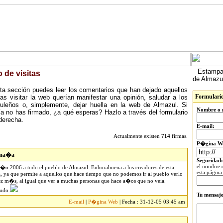
Estampa 
o de visitas
de Almazu
ta sección puedes leer los comentarios que han dejado aquellos
Formulari
ras visitar la web querían manifestar una opinión, saludar a los
uleños o, simplemente, dejar huella en la web de Almazul. Si
Nombre o 
ía no has firmado, ¿a qué esperas? Hazlo a través del formulario
 derecha.
E-mail:
Actualmente existen
714
firmas.
P�gina W
ma�a
Seguridad:
el nombre d
a�o 2006 a todo el pueblo de Almazul. Enhorabuena a los creadores de esta
esta página
, ya que permite a aquellos que hace tiempo que no podemos ir al pueblo verlo
z m�s, al igual que ver a muchas personas que hace a�os que no veia.
udo.
Tu mensaje
E-mail
|
P�gina Web
| Fecha : 31-12-05 03:45 am