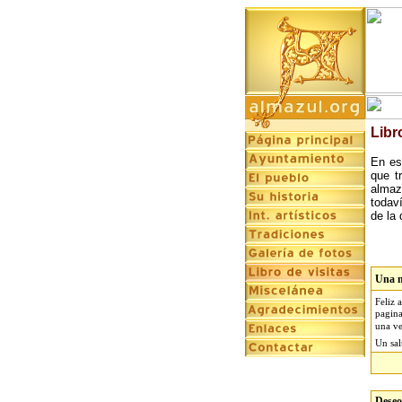
Libr
En es
que t
almaz
todav
de la
Una 
Feliz 
pagina
una ve
Un sal
Deseo