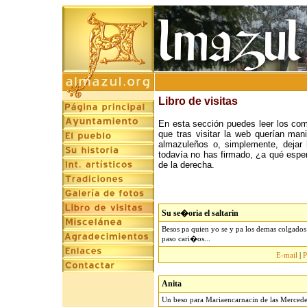
Libro de visitas
En esta sección puedes leer los com
que tras visitar la web querían mani
almazuleños o, simplemente, dejar 
todavía no has firmado, ¿a qué esper
de la derecha.
Su se�oria el saltarin
Besos pa quien yo se y pa los demas colgados
paso cari�os...
E-mail
|
P
Anita
Un beso para Mariaencarnacin de las Mercede