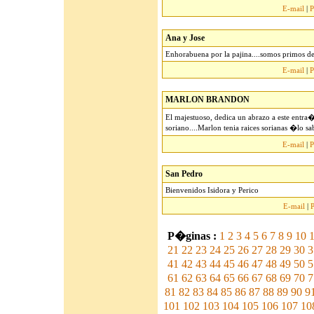
E-mail
|
P
Ana y Jose
Enhorabuena por la pajina....somos primos d
E-mail
|
P
MARLON BRANDON
El majestuoso, dedica un abrazo a este entra
soriano....Marlon tenia raices sorianas �lo s
E-mail
|
P
San Pedro
Bienvenidos Isidora y Perico
E-mail
|
P�ginas :
1
2
3
4
5
6
7
8
9
10
1
21
22
23
24
25
26
27
28
29
30
3
41
42
43
44
45
46
47
48
49
50
5
61
62
63
64
65
66
67
68
69
70
7
81
82
83
84
85
86
87
88
89
90
9
101
102
103
104
105
106
107
10