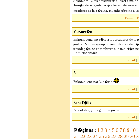
elaboradas...altos presupuestos...es el alma de e
ilusi�n de su gente, lo que hace detenerse al 
creadores de la p�gina, mi enhorabuena a los
E-mail
|
P
Mazater�n
Enhorabuena, no s�lo a los creadores de la 
pueblo. Son un ejemplo para todos los dem�
tecnolog�a no ensombrece a la tradici�n m�
Un fuerte abrazo!
E-mail
|
A
Enhorabuena por la p�gina
E-mail
|
Para F�lix
Felicidades, y a seguir tan joven
E-mail
|
P�ginas :
1
2
3
4
5
6
7
8
9
10
1
21
22
23
24
25
26
27
28
29
30
3